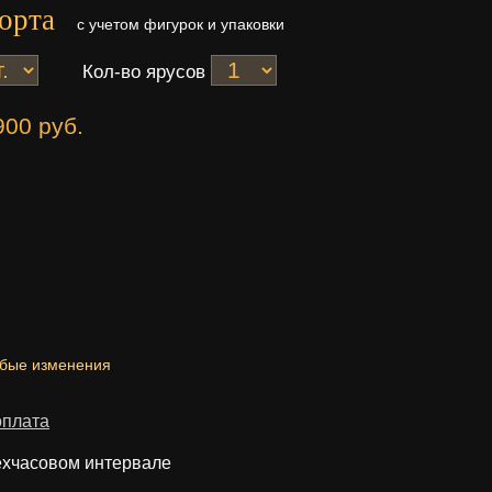
орта
с учетом фигурок и упаковки
Кол-во ярусов
900 руб.
юбые изменения
оплата
ехчасовом интервале