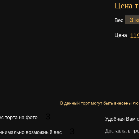
Цена т
Вес
Цена
11
В данный торт могут быть внесены л
3
ес торта на фото
Удобная Вам
3
Доставка
в тр
инимально возможный вес