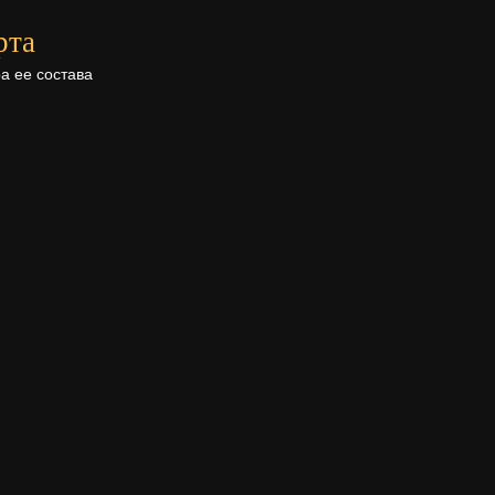
рта
а ее состава
Поделиться в