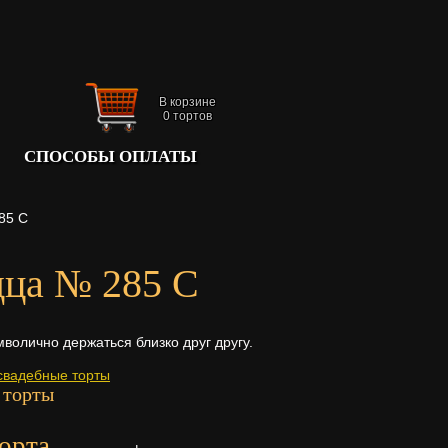
В корзине
0
тортов
СПОСОБЫ ОПЛАТЫ
85 С
дца № 285 С
волично держаться близко друг другу.
свадебные торты
 торты
орта