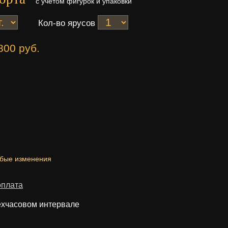
с учетом фигурок и упаковки
Кол-во ярусов
800 руб.
юбые изменения
оплата
ехчасовом интервале