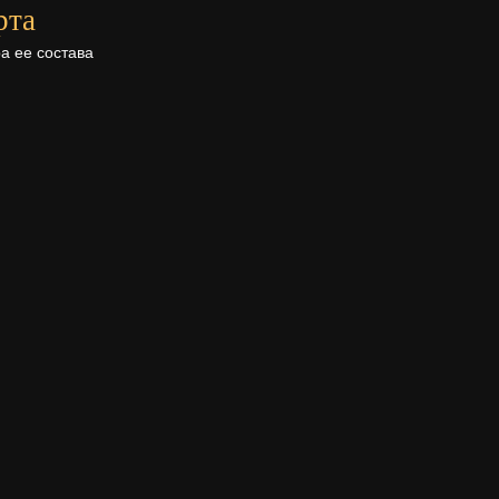
рта
а ее состава
Поделиться в
соц.сетях