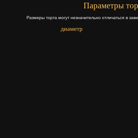
Параметры тор
Размеры торта могут незначительно отличаться в зав
диаметр
Первый ярус - 16 см.
Второй ярус - 25 см.
Начинки для то
Щелкните по начинке для просмотр