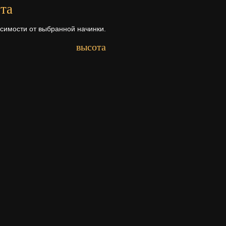
та
исимости от выбранной начинки.
высота
Первый ярус - 8 см.
Второй ярус - 8 см.
рта
а ее состава