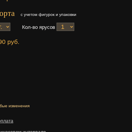
орта
с учетом фигурок и упаковки
Кол-во ярусов
90 руб.
юбые изменения
оплата