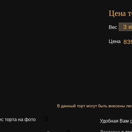
Цена т
Вес
Цена
83
В данный торт могут быть внесены л
3
ес торта на фото
Удобная Вам