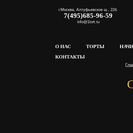
г.Москва
,
Алтуфьевское ш., 22б.
7(495)685-96-59
info@1tort.ru
О НАС
ТОРТЫ
НАЧ
КОНТАКТЫ
Гла
С