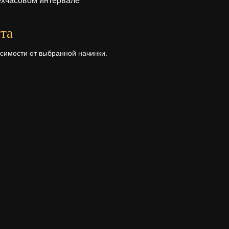
ехчасовом интервале
та
исимости от выбранной начинки.
высота
Первый ярус - 7 см.
рта
а ее состава