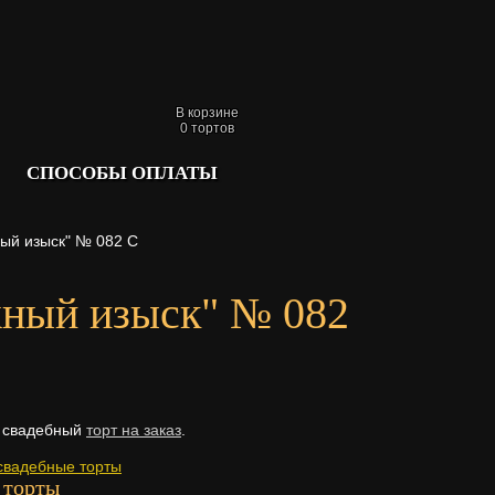
В корзине
0
тортов
СПОСОБЫ ОПЛАТЫ
ый изыск" № 082 С
жный изыск" № 082
й свадебный
торт на заказ
.
свадебные торты
 торты