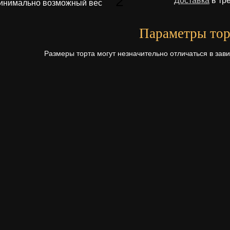
2
Доставка
в тр
инимально возможный вес
Параметры тор
Размеры торта могут незначительно отличаться в зав
диаметр
Первый ярус - 26 см.
Начинки для то
Щелкните по начинке для просмотр