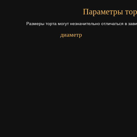
Параметры тор
Размеры торта могут незначительно отличаться в зав
диаметр
Первый ярус - 14 см.
Второй ярус - 20 см.
Третий ярус - 27 см.
Начинки для то
Щелкните по начинке для просмотр