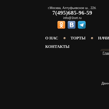
г.Москва
,
Алтуфьевское ш., 22б.
7(495)685-96-59
info@1tort.ru
О НАС
ТОРТЫ
НАЧ
КОНТАКТЫ
Гла
Дан