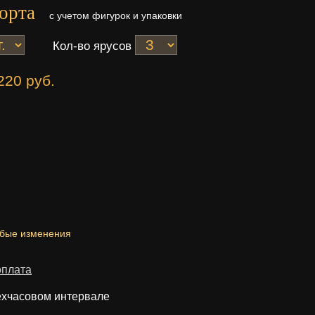
орта
с учетом фигурок и упаковки
Кол-во ярусов
220 руб.
юбые изменения
оплата
ехчасовом интервале