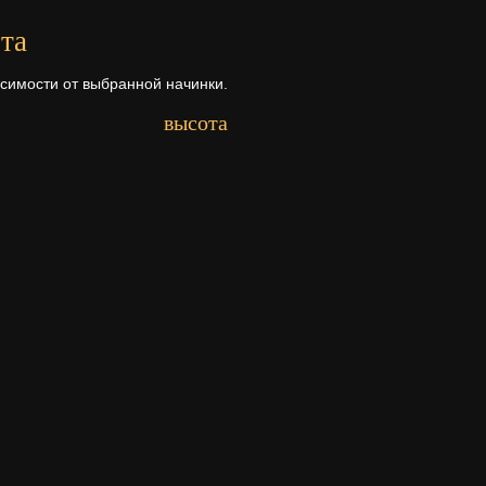
та
исимости от выбранной начинки.
высота
Первый ярус - 9 см.
Второй ярус - 9 см.
Третий ярус - 9 см.
рта
а ее состава