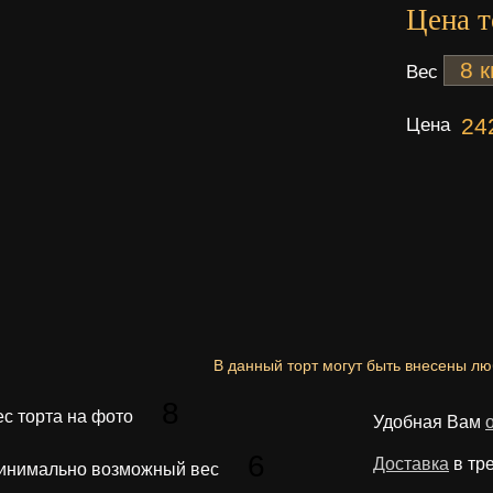
Цена т
Вес
Цена
24
В данный торт могут быть внесены л
8
ес торта на фото
Удобная Вам
6
Доставка
в тр
инимально возможный вес