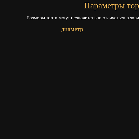
Параметры тор
Размеры торта могут незначительно отличаться в зав
диаметр
Первый ярус - 16 см.
Второй ярус - 22 см.
Третий ярус - 28 см.
Начинки для то
Щелкните по начинке для просмотр