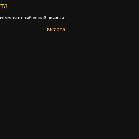
та
исимости от выбранной начинки.
высота
Первый ярус - 7 см.
Второй ярус - 7 см.
Третий ярус - 7 см.
рта
а ее состава