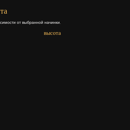
та
исимости от выбранной начинки.
высота
Первый ярус - 8 см.
Второй ярус - 8 см.
рта
а ее состава