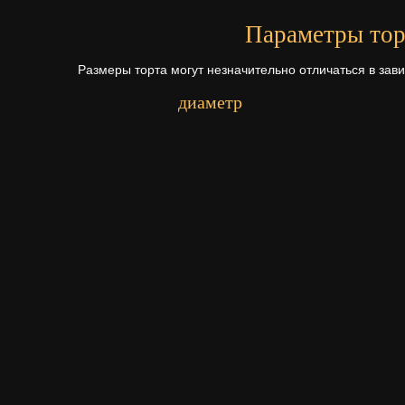
Параметры тор
Размеры торта могут незначительно отличаться в зав
диаметр
Первый ярус - 16 см.
Второй ярус - 25 см.
Начинки для то
Щелкните по начинке для просмотр