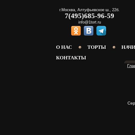
г.Москва
,
Алтуфьевское ш., 22б.
7(495)685-96-59
info@1tort.ru
О НАС
ТОРТЫ
НАЧ
КОНТАКТЫ
Гла
Сер