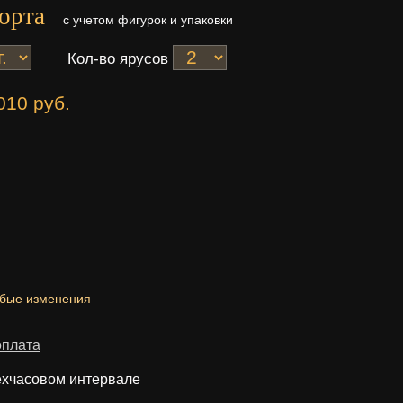
орта
с учетом фигурок и упаковки
Кол-во ярусов
010 руб.
юбые изменения
оплата
ехчасовом интервале