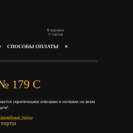
В корзине
0
тортов
СПОСОБЫ ОПЛАТЫ
 № 179 С
ажается скрипичными ключами и нотками на всем
рте!
свадебные торты
 торты