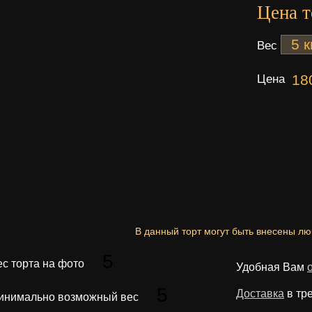
Цена т
Вес
Цена
18
В данный торт могут быть внесены л
5
ес торта на фото
Удобная Вам
5
Доставка
в тр
инимально возможный вес