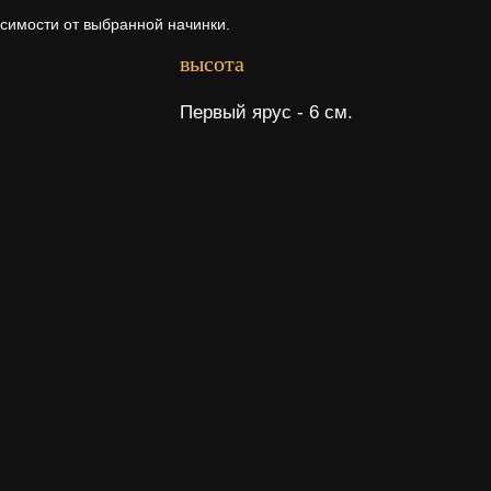
исимости от выбранной начинки.
высота
Первый ярус - 6 см.
рта
а ее состава