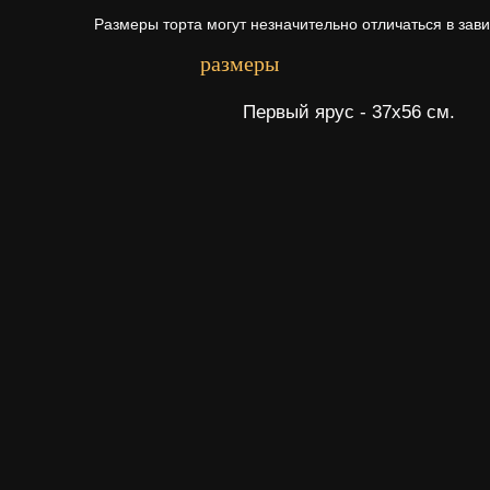
Размеры торта могут незначительно отличаться в зав
размеры
Первый ярус - 37х56 см.
Начинки для то
Щелкните по начинке для просмотр