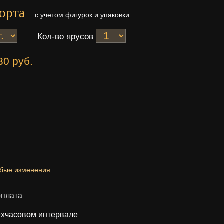
орта
с учетом фигурок и упаковки
Кол-во ярусов
80 руб.
юбые изменения
оплата
ехчасовом интервале