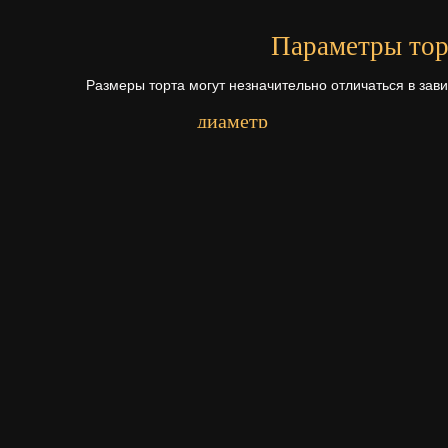
Параметры тор
Размеры торта могут незначительно отличаться в зав
диаметр
Первый ярус - 24 см.
Начинки для то
Щелкните по начинке для просмотр