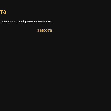
та
исимости от выбранной начинки.
высота
Первый ярус - 7 см.
рта
а ее состава