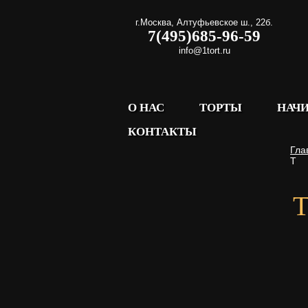
г.Москва
,
Алтуфьевское ш., 22б.
7(495)685-96-59
info@1tort.ru
О НАС
ТОРТЫ
НАЧ
КОНТАКТЫ
Гла
Т
Т