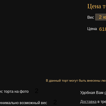
Цена т
Вес
Цена
61
В данный торт могут быть внесены л
2
ес торта на фото
Удобная Вам
2
Доставка
в тр
инимально возможный вес