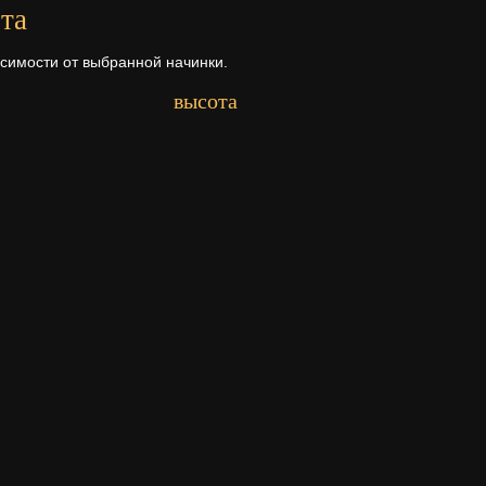
та
исимости от выбранной начинки.
высота
Первый ярус - 11 см.
рта
а ее состава