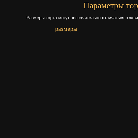
Параметры тор
Размеры торта могут незначительно отличаться в зав
размеры
Первый ярус - 15х28 см.
Начинки для то
Щелкните по начинке для просмотр