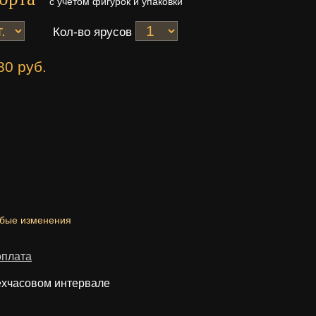
с учетом фигурок и упаковки
Кол-во ярусов
80 руб.
юбые изменения
оплата
ехчасовом интервале