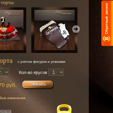
 торты
орта
с учетом фигурок и упаковки
Кол-во ярусов
70 руб.
юбые изменения
оплата