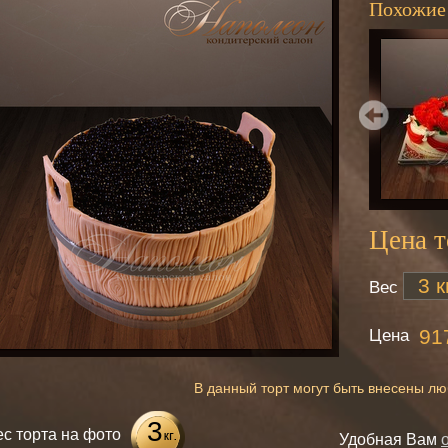
Похожие
Цена т
Вес
Цена
91
В данный торт могут быть внесены л
3
ес торта на фото
Удобная Вам