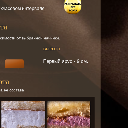
ехчасовом интервале
та
исимости от выбранной начинки.
высота
Первый ярус - 9 см.
рта
а ее состава