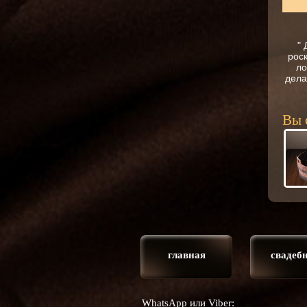
"
роск
ло
дела
Вы 
главная
свадеб
WhatsApp или Viber: