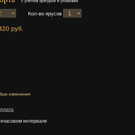
с учетом фигурок и упаковки
Кол-во ярусов
420 руб.
юбые изменения
оплата
ехчасовом интервале