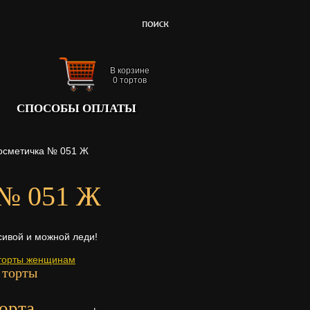
В корзине
0
тортов
СПОСОБЫ ОПЛАТЫ
косметичка № 051 Ж
 № 051 Ж
сивой и можной леди!
торты женщинам
 торты
орта