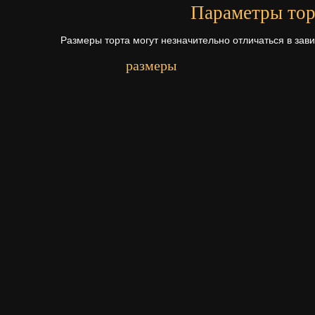
Параметры тор
Размеры торта могут незначительно отличаться в зав
размеры
Первый ярус - 14х22 см.
Начинки для то
Щелкните по начинке для просмотр