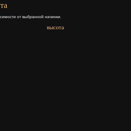
та
исимости от выбранной начинки.
высота
Первый ярус - 11 см.
рта
а ее состава