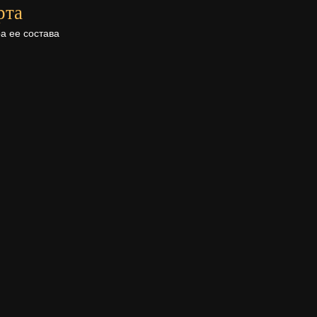
рта
а ее состава