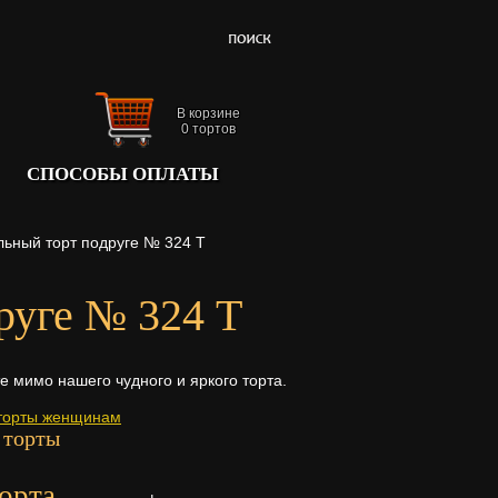
В корзине
0
тортов
СПОСОБЫ ОПЛАТЫ
льный торт подруге № 324 Т
руге № 324 Т
те мимо нашего чудного и яркого торта.
торты женщинам
 торты
орта