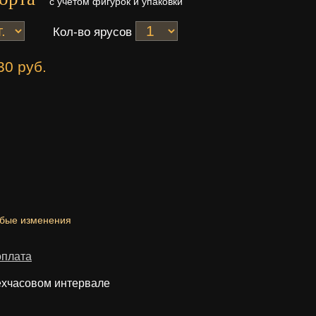
с учетом фигурок и упаковки
Кол-во ярусов
30 руб.
юбые изменения
оплата
ехчасовом интервале