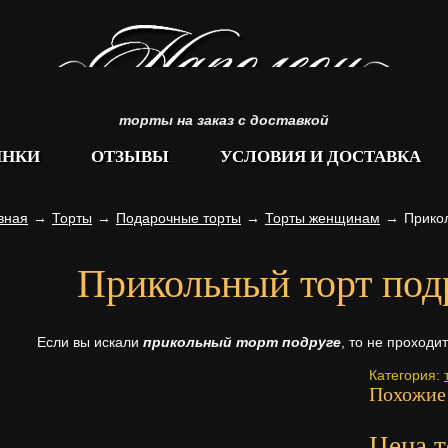
торты на заказ с доставкой
ИНКИ
ОТЗЫВЫ
УСЛОВИЯ И ДОСТАВКА
вная
→
Торты
→
Подарочные торты
→
Торты женщинам
→
Прико
Прикольный торт под
Если вы искали
прикольный торт подруге
, то не проходи
Категория:
Похожие
Цена т