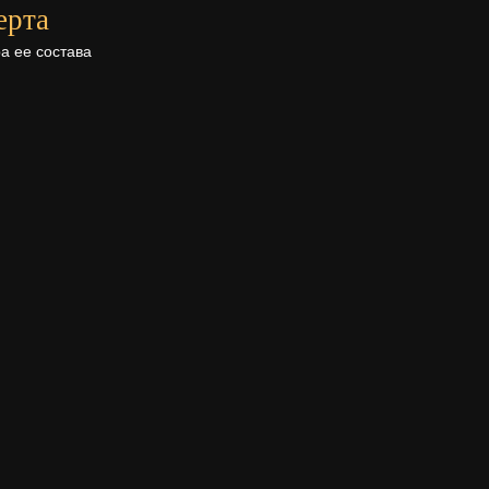
ерта
а ее состава
Поделиться в
соц.сетях