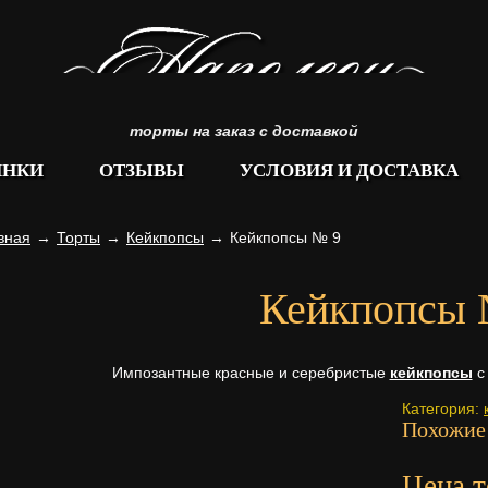
торты на заказ с доставкой
ИНКИ
ОТЗЫВЫ
УСЛОВИЯ И ДОСТАВКА
вная
→
Торты
→
Кейкпопсы
→
Кейкпопсы № 9
Кейкпопсы 
Импозантные красные и серебристые
кейкпопсы
с 
Категория:
Похожие
Цена т