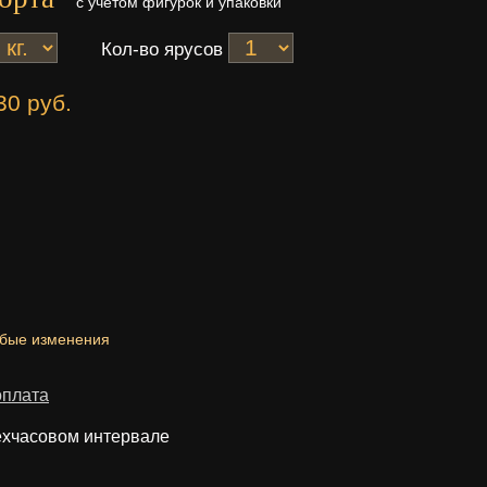
с учетом фигурок и упаковки
Кол-во ярусов
30 руб.
юбые изменения
оплата
ехчасовом интервале