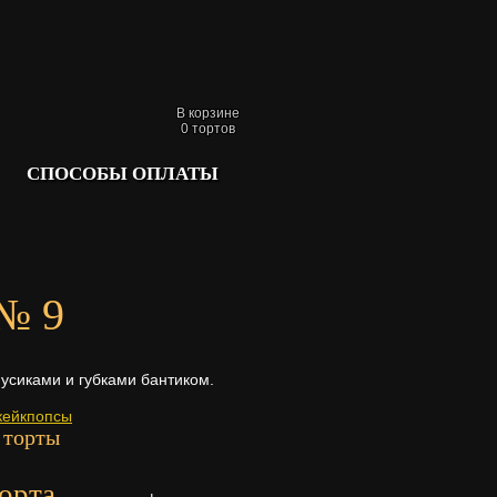
В корзине
0
тортов
СПОСОБЫ ОПЛАТЫ
№ 9
усиками и губками бантиком.
кейкпопсы
 торты
орта