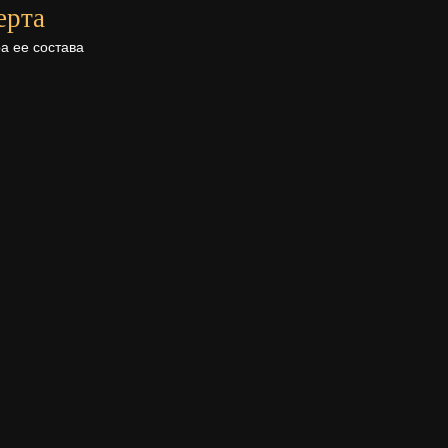
ерта
а ее состава
Поделиться в
соц.сетях