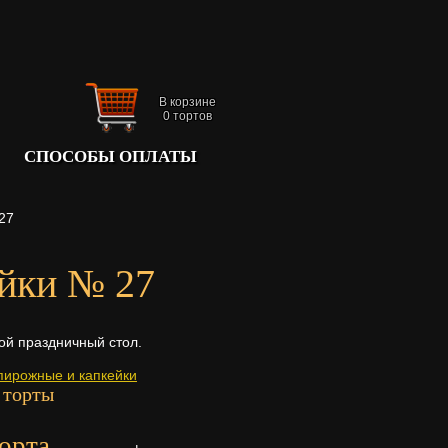
В корзине
0
тортов
СПОСОБЫ ОПЛАТЫ
27
ейки № 27
ой праздничный стол.
пирожные и капкейки
 торты
орта