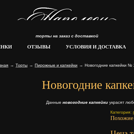
торты на заказ с доставкой
ИНКИ
ОТЗЫВЫ
УСЛОВИЯ И ДОСТАВКА
вная
→
Торты
→
Пирожные и капкейки
→
Новогодние капкейки № 
Новогодние капк
Данные
новогодние капкейки
украсят люб
Категория:
Похожие
Цена т