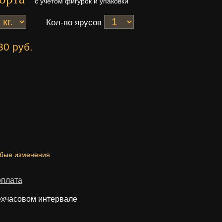
с учетом фигурок и упаковки
Кол-во ярусов
30 руб.
юбые изменения
оплата
ехчасовом интервале