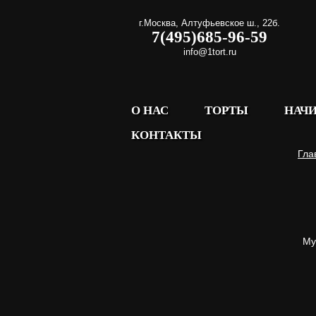
г.Москва
,
Алтуфьевское ш., 22б.
7(495)685-96-59
info@1tort.ru
О НАС
ТОРТЫ
НАЧ
КОНТАКТЫ
Гла
Му