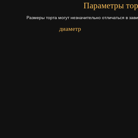
Параметры тор
Размеры торта могут незначительно отличаться в зав
диаметр
Первый ярус - 23 см.
Начинки для то
Щелкните по начинке для просмотр