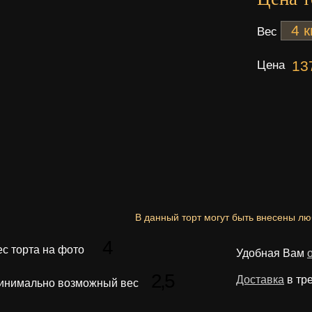
Вес
Цена
13
В данный торт могут быть внесены л
4
ес торта на фото
Удобная Вам
2,5
Доставка
в тр
инимально возможный вес