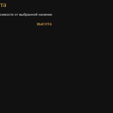
та
исимости от выбранной начинки.
высота
Первый ярус - 10 см.
рта
а ее состава