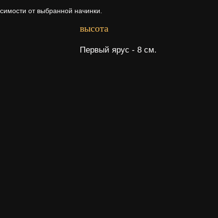
исимости от выбранной начинки.
высота
Первый ярус - 8 см.
рта
а ее состава