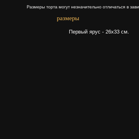
Размеры торта могут незначительно отличаться в зав
размеры
Первый ярус - 26х33 см.
Начинки для то
Щелкните по начинке для просмотр