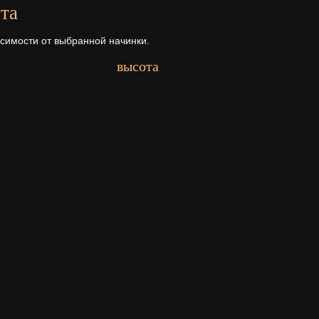
та
исимости от выбранной начинки.
высота
Первый ярус - 8 см.
рта
а ее состава