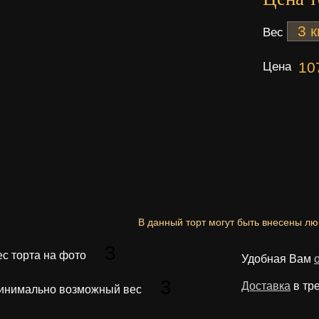
Вес
Цена
10
В данный торт могут быть внесены л
3
ес торта на фото
Удобная Вам
3
Доставка
в тр
инимально возможный вес