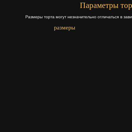
Параметры тор
Размеры торта могут незначительно отличаться в зав
размеры
Первый ярус - 16х30 см.
Начинки для то
Щелкните по начинке для просмотр