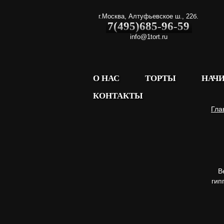
г.Москва
,
Алтуфьевское ш., 22б.
7(495)685-96-59
info@1tort.ru
О НАС
ТОРТЫ
НАЧ
КОНТАКТЫ
Гла
В
гип