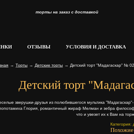
торты на заказ с доставкой
ИНКИ
ОТЗЫВЫ
УСЛОВИЯ И ДОСТАВКА
вная
→
Торты
→
Детские торты
→
Детский торт "Мадагаскар" № 0
Детский торт "Мадага
еселые зверушки-друзья из полюбившегося мультика "Мадагаскар"
попотамиха Глория, романтичный жираф Мелман и зебра философ 
что и увезет их к Вам на тор
Категория:
Похожие