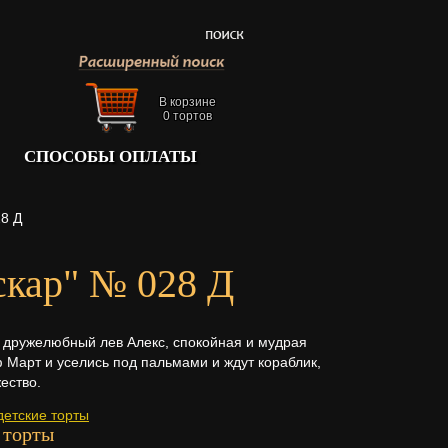
В корзине
0
тортов
СПОСОБЫ ОПЛАТЫ
28 Д
скар" № 028 Д
- дружелюбный лев Алекс, спокойная и мудрая
Март и уселись под пальмами и ждут кораблик,
жество.
детские торты
 торты