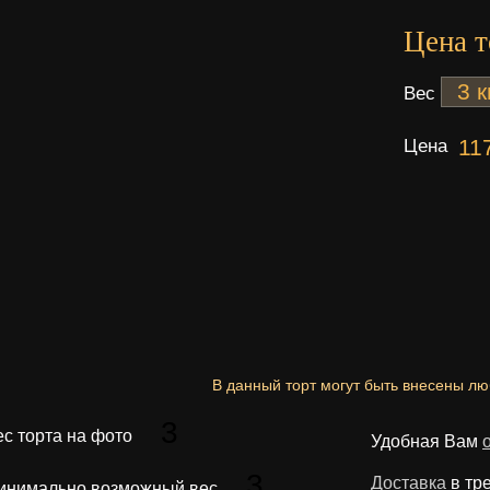
Цена т
Вес
Цена
11
В данный торт могут быть внесены л
3
ес торта на фото
Удобная Вам
3
Доставка
в тр
инимально возможный вес