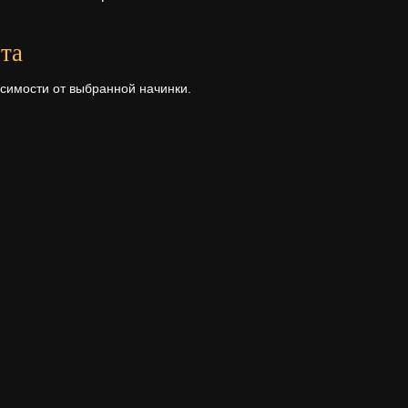
та
исимости от выбранной начинки.
высота
Первый ярус - 8 см.
рта
а ее состава