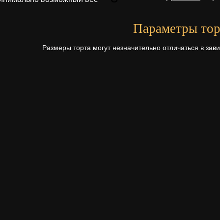
Параметры тор
Размеры торта могут незначительно отличаться в зав
диаметр
Первый ярус - 24 см.
Начинки для то
Щелкните по начинке для просмотр