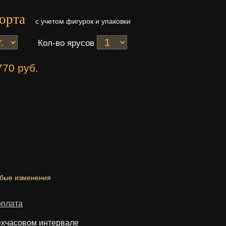
орта
с учетом фигурок и упаковки
Кол-во ярусов
770 руб.
юбые изменения
оплата
ехчасовом интервале