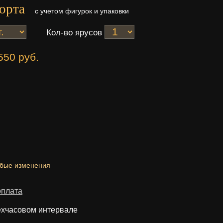
орта
с учетом фигурок и упаковки
Кол-во ярусов
550 руб.
юбые изменения
оплата
ехчасовом интервале