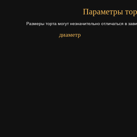
Параметры тор
Размеры торта могут незначительно отличаться в зав
диаметр
Первый ярус - 22 см.
Начинки для то
Щелкните по начинке для просмотр