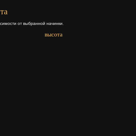
та
исимости от выбранной начинки.
высота
Первый ярус - 11 см.
рта
а ее состава