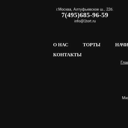
г.Москва
,
Алтуфьевское ш., 22б.
7(495)685-96-59
info@1tort.ru
О НАС
ТОРТЫ
НАЧ
КОНТАКТЫ
Гла
Ми