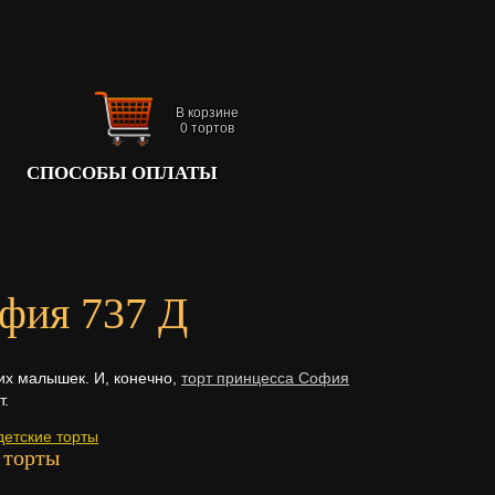
В корзине
0
тортов
СПОСОБЫ ОПЛАТЫ
фия 737 Д
их малышек. И, конечно,
торт принцесса София
т.
детские торты
 торты