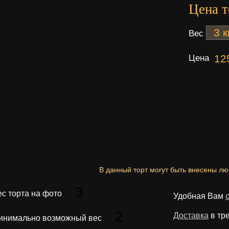
Цена т
Вес
Цена
12
В данный торт могут быть внесены л
3
ес торта на фото
Удобная Вам
2
Доставка
в тр
инимально возможный вес