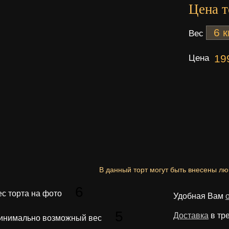
Цена т
Вес
Цена
19
В данный торт могут быть внесены л
6
ес торта на фото
Удобная Вам
5
Доставка
в тр
инимально возможный вес