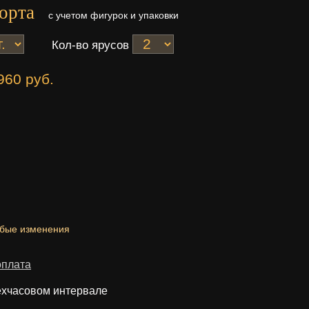
орта
с учетом фигурок и упаковки
Кол-во ярусов
960 руб.
юбые изменения
оплата
ехчасовом интервале