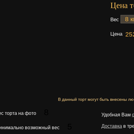
Цена т
Вес
Цена
25
В данный торт могут быть внесены л
8
ес торта на фото
Удобная Вам
5
Доставка
в тр
инимально возможный вес