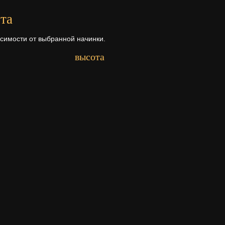
та
исимости от выбранной начинки.
высота
Первый ярус - 6 см.
Второй ярус - 15 см.
Третий ярус - 14 см.
рта
а ее состава