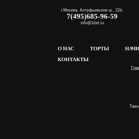
г.Москва
,
Алтуфьевское ш., 22б.
7(495)685-96-59
info@1tort.ru
О НАС
ТОРТЫ
НАЧ
КОНТАКТЫ
Гла
Так