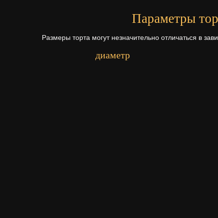
Параметры тор
Размеры торта могут незначительно отличаться в зав
диаметр
Первый ярус - 11 см.
Второй ярус - 16 см.
Третий ярус - 21 см.
Начинки для то
Щелкните по начинке для просмотр