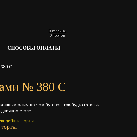
В корзине
0
тортов
СПОСОБЫ ОПЛАТЫ
 380 С
зами № 380 С
кошным алым цветом бутонов, как-будто готовых
аздничном столе.
свадебные торты
 торты