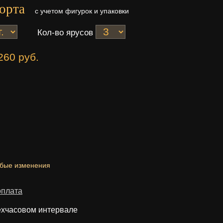
орта
с учетом фигурок и упаковки
Кол-во ярусов
260 руб.
юбые изменения
оплата
ехчасовом интервале