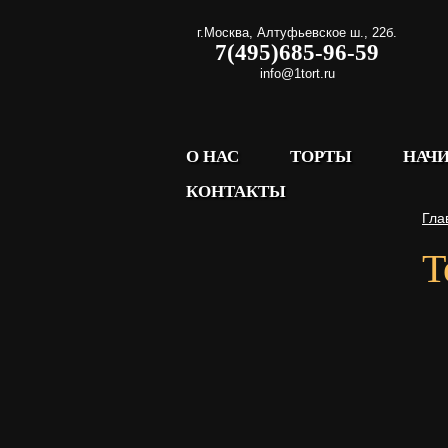
г.Москва
,
Алтуфьевское ш., 22б.
7(495)685-96-59
info@1tort.ru
О НАС
ТОРТЫ
НАЧ
КОНТАКТЫ
Гла
Т