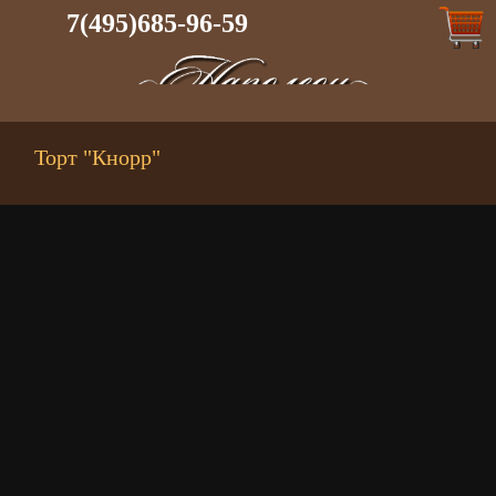
7(495)685-96-59
Торт "Кнорр"