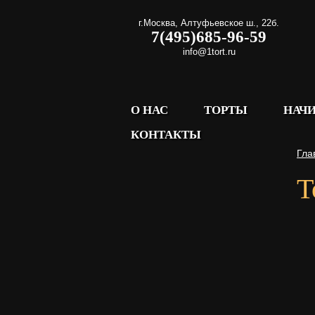
г.Москва
,
Алтуфьевское ш., 22б.
7(495)685-96-59
info@1tort.ru
О НАС
ТОРТЫ
НАЧ
КОНТАКТЫ
Гла
Т