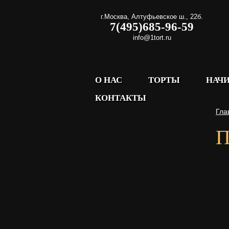
г.Москва
,
Алтуфьевское ш., 22б.
7(495)685-96-59
info@1tort.ru
О НАС
ТОРТЫ
НАЧ
КОНТАКТЫ
Гла
П