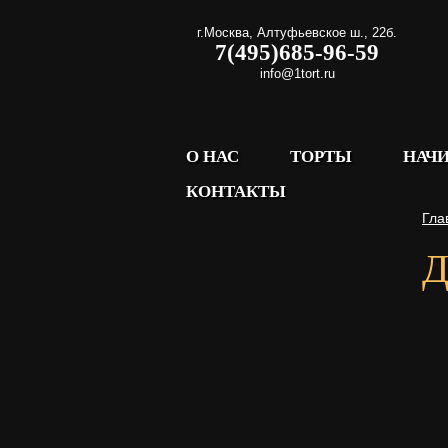
г.Москва
,
Алтуфьевское ш., 22б.
7(495)685-96-59
info@1tort.ru
О НАС
ТОРТЫ
НАЧ
КОНТАКТЫ
Гла
Д